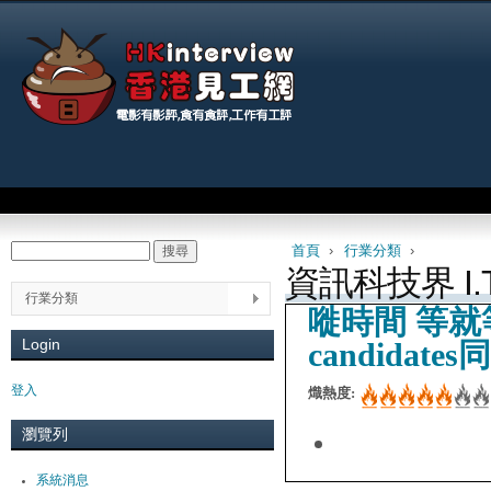
Jum
Main menu
首頁
›
行業分類
›
搜尋
Search form
You are here
資訊科技界 I.T
行業分類
嘥時間 等就
Login
candida
登入
熾熱度:
瀏覽列
系統消息