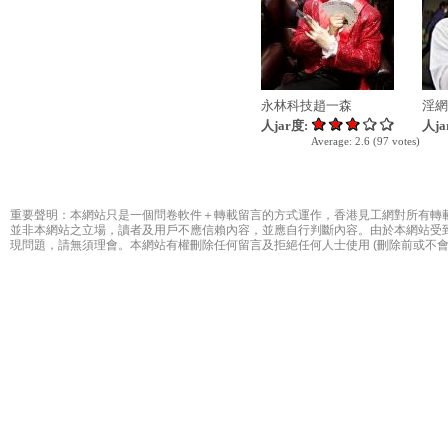
永林科技趙一森
淫網
人jar度:
人ja
Average:
2.6
(
97
votes)
重要聲明：本網站只是一個問卷軟件＋轉載留言的方式運作，香港見工網對所有轉
並非本網站之立場，讀者及用戶不應信賴內容，並應自行判斷內容。由於本網站受
現問題，請無須理會。本網站有權刪除任何留言及拒絕任何人士使用 (刪除前或不