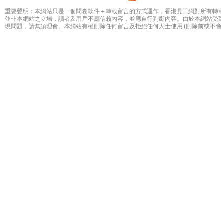
重要聲明：本網站只是一個問卷軟件＋轉載留言的方式運作，香港見工網對所有轉
並非本網站之立場，讀者及用戶不應信賴內容，並應自行判斷內容。由於本網站受
現問題，請無須理會。本網站有權刪除任何留言及拒絕任何人士使用 (刪除前或不