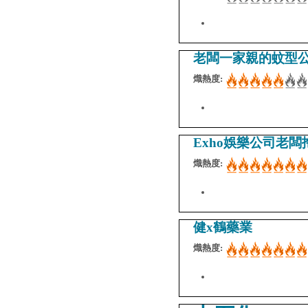
老闆一家親的蚊型
熾熱度:
Exho娛樂公司老
熾熱度:
健x鶴藥業
熾熱度: