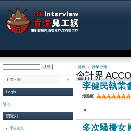
Jum
Main menu
首頁
›
行業分類
›
搜尋
Search form
You are here
會計界 ACCO
行業分類
李健民執業
Login
熾熱度:
登入
瀏覽列
多次騷擾女
系統消息