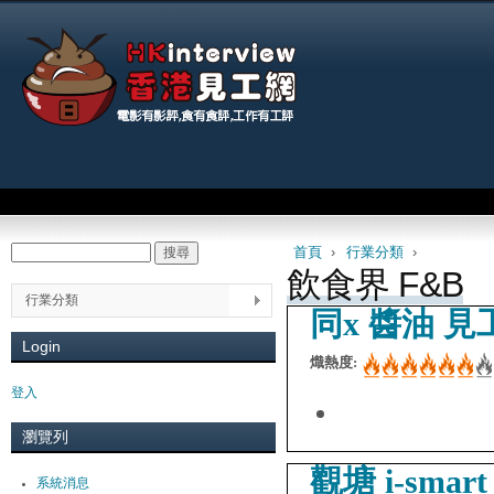
Jum
Main menu
首頁
›
行業分類
›
搜尋
Search form
You are here
飲食界 F&B
行業分類
同x 醬油 
Login
熾熱度:
登入
瀏覽列
觀塘 i-smart 
系統消息