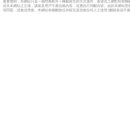
重要聲明：本網站只是一個問卷軟件＋轉載留言的方式運作，香港見工網對所有轉
並非本網站之立場，讀者及用戶不應信賴內容，並應自行判斷內容。由於本網站受
現問題，請無須理會。本網站有權刪除任何留言及拒絕任何人士使用 (刪除前或不