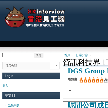
Jum
Main menu
首頁
›
行業分類
›
搜尋
Search form
You are here
資訊科技界 I.T
行業分類
DGS Group 
Login
熾熱度:
登入
瀏覽列
呢間公司成
系統消息