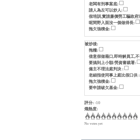
老闆有刑事案底:
請人為左可以炒人:
假培訓,實請廉價勞工騙政府
呢間野入面沒一個做得長:
拖欠強積金:
被炒後:
拖糧:
借意假做藉口,即時解員工,不
要搞到上小額/勞資審裁署:
僱主不理法庭判決 :
老細指使同事上庭比假口供 
拖欠強積金:
要申請破欠基金:
評分:
-10
熾熱度:
No votes yet