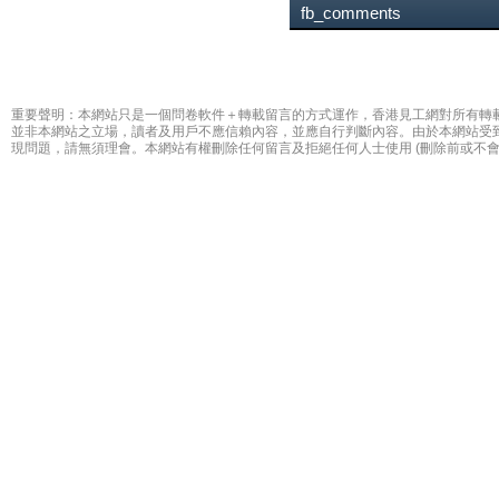
fb_comments
重要聲明：本網站只是一個問卷軟件＋轉載留言的方式運作，香港見工網對所有轉
並非本網站之立場，讀者及用戶不應信賴內容，並應自行判斷內容。由於本網站受
現問題，請無須理會。本網站有權刪除任何留言及拒絕任何人士使用 (刪除前或不