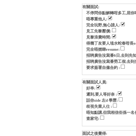
有關面試:
不停問你點解轉咁多工,屈你
唔專重他人:
完全玩野,無心請人:
見工先黎壓價:
見黎浪費時間:
得幾丁友要人埴水蛇春咁長o
完全唔撚睇resume:
招聘廣告沒寫番6日,去到先知
招聘廣告沒寫番勞工假,去到
要求簽署自僱合約 :
有關面試人員:
好串:
遲到,要人等好奈 :
話你side 左d 學歷:
歧視失業人仕 :
唔知點講,但我相信佢係一名
查家宅:
面試之後覺得: