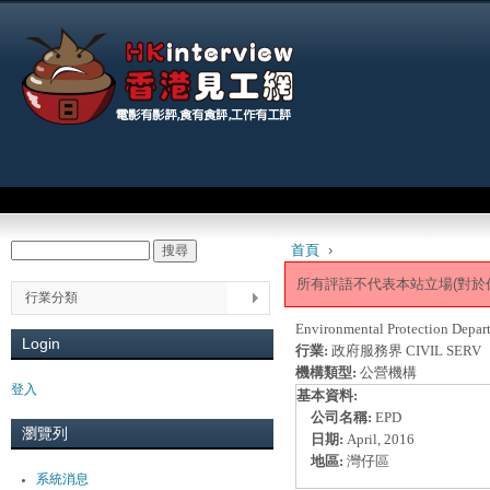
Jum
Main menu
首頁
›
搜尋
Search form
You are here
所有評語不代表本站立場(對於
行業分類
Environmental Protection Depar
Login
行業:
政府服務界 CIVIL SERV
機構類型:
公營機構
登入
基本資料:
公司名稱:
EPD
瀏覽列
日期:
April, 2016
地區:
灣仔區
系統消息