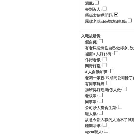
濕尻:
去到沒人:
唔係太信呢間野:
屌你老味,side撚左d車錢:
入職後發覺:
假自僱:
有老屎忽恃住自己做得奈, 故意玩p
裡面d 人好仆街 :
仆街老板:
間野好亂:
d 人自動加班 :
老闆一家親(即成間公司除了自
有同事玩野:
加班得好勁,唔係人做:
老板串:
同事串:
公司炒人當食生菜:
呃人架:
故意令新入職的人過不了試用
糧期唔準:
agent呃人: