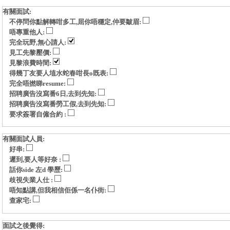
有關面試:
不停問你點解轉咁多工,屈你唔穩定,仲要皺眉:
唔專重他人:
完全玩野,無心請人:
見工先黎壓價:
見黎浪費時間:
得幾丁友要人埴水蛇春咁長o既表:
完全唔撚睇resume:
招聘廣告沒寫番6日,去到先知:
招聘廣告沒寫番勞工假,去到先知:
要求簽署自僱合約 :
有關面試人員:
好串:
遲到,要人等好奈 :
話你side 左d 學歷:
歧視失業人仕 :
唔知點講,但我相信佢係一名仆街:
查家宅:
面試之後覺得: