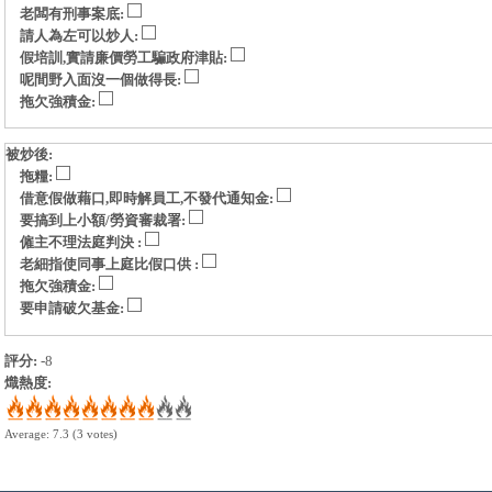
老闆有刑事案底:
請人為左可以炒人:
假培訓,實請廉價勞工騙政府津貼:
呢間野入面沒一個做得長:
拖欠強積金:
被炒後:
拖糧:
借意假做藉口,即時解員工,不發代通知金:
要搞到上小額/勞資審裁署:
僱主不理法庭判決 :
老細指使同事上庭比假口供 :
拖欠強積金:
要申請破欠基金:
評分:
-8
熾熱度:
Average:
7.3
(
3
votes)