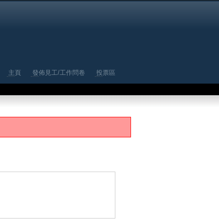
主頁
發佈見工/工作問卷
投票區