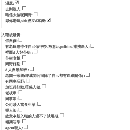
濕尻:
去到沒人:
唔係太信呢間野:
屌你老味,side撚左d車錢:
入職後發覺:
假自僱:
有老屎忽恃住自己做得奈, 故意玩politics, 排擠新人:
裡面d 人好仆街 :
仆街老板:
間野好亂:
d 人自動加班 :
老闆一家親(即成間公司除了自己都有血緣關係) :
有同事玩野:
加班得好勁,唔係人做:
老板串:
同事串:
公司炒人當食生菜:
呃人架:
故意令新入職的人過不了試用期:
糧期唔準:
agent呃人: