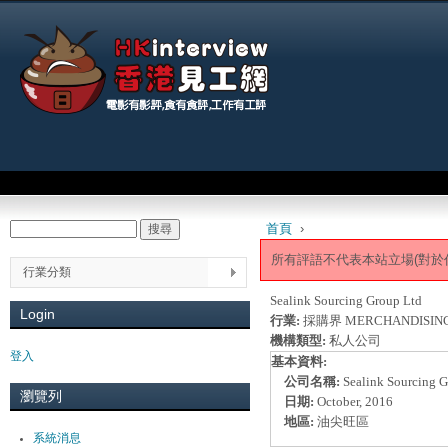
Jum
Main menu
首頁
›
搜尋
Search form
You are here
所有評語不代表本站立場(對於
行業分類
Sealink Sourcing Group Ltd
Login
行業:
採購界 MERCHANDISIN
機構類型:
私人公司
登入
基本資料:
公司名稱:
Sealink Sourcing 
瀏覽列
日期:
October, 2016
地區:
油尖旺區
系統消息