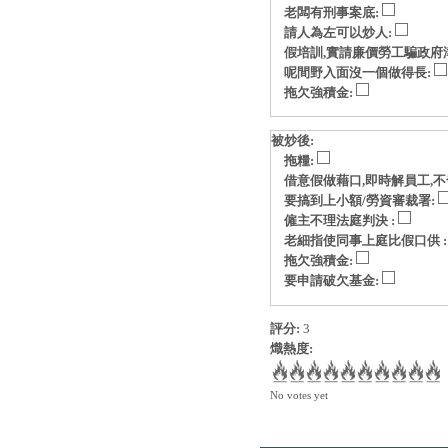
老闆有刑事案底:
請人為左可以炒人:
假培訓,實請廉價勞工騙政府
呢間野入面沒一個做得長:
拖欠強積金:
被炒後:
拖糧:
借意假做藉口,即時解員工,不
要搞到上小額/勞資審裁署:
僱主不理法庭判決 :
老細指使同事上庭比假口供 
拖欠強積金:
要申請破欠基金:
評分:
3
熾熱度:
No votes yet