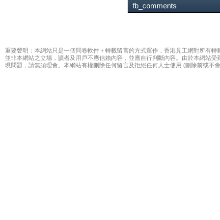
fb_comments
重要聲明：本網站只是一個問卷軟件＋轉載留言的方式運作，香港見工網對所有轉
並非本網站之立場，讀者及用戶不應信賴內容，並應自行判斷內容。由於本網站受
現問題，請無須理會。本網站有權刪除任何留言及拒絕任何人士使用 (刪除前或不