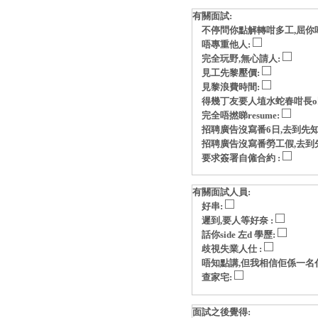
有關面試:
不停問你點解轉咁多工,屈你
唔專重他人:
完全玩野,無心請人:
見工先黎壓價:
見黎浪費時間:
得幾丁友要人埴水蛇春咁長o
完全唔撚睇resume:
招聘廣告沒寫番6日,去到先知
招聘廣告沒寫番勞工假,去到
要求簽署自僱合約 :
有關面試人員:
好串:
遲到,要人等好奈 :
話你side 左d 學歷:
歧視失業人仕 :
唔知點講,但我相信佢係一名
查家宅:
面試之後覺得: