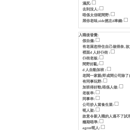
濕尻:
去到沒人:
唔係太信呢間野:
屌你老味,side撚左d車錢:
入職後發覺:
假自僱:
有老屎忽恃住自己做得奈, 故意玩p
裡面d 人好仆街 :
仆街老板:
間野好亂:
d 人自動加班 :
老闆一家親(即成間公司除了自
有同事玩野:
加班得好勁,唔係人做:
老板串:
同事串:
公司炒人當食生菜:
呃人架:
故意令新入職的人過不了試用
糧期唔準:
agent呃人: