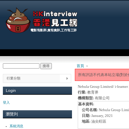
Jum
Main menu
首頁
›
搜尋
Search form
You are here
所有評語不代表本站立場(對於
行業分類
Nebula Group Limited/ i-learn
Login
行業:
教育界
機構類型:
有限公司
登入
基本資料:
公司名稱:
Nebula Group Limit
瀏覽列
日期:
January, 2021
地區:
油尖旺區
系統消息