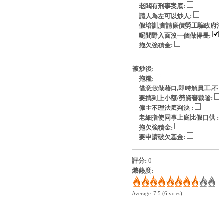
老闆有刑事案底:
請人為左可以炒人:
假培訓,實請廉價勞工騙政府
呢間野入面沒一個做得長:
拖欠強積金:
被炒後:
拖糧:
借意假做藉口,即時解員工,不
要搞到上小額/勞資審裁署:
僱主不理法庭判決 :
老細指使同事上庭比假口供 
拖欠強積金:
要申請破欠基金:
評分:
0
熾熱度:
Average:
7.5
(
6
votes)