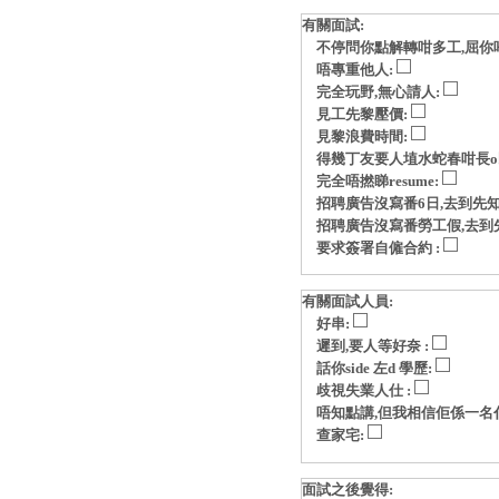
有關面試:
不停問你點解轉咁多工,屈你
唔專重他人:
完全玩野,無心請人:
見工先黎壓價:
見黎浪費時間:
得幾丁友要人埴水蛇春咁長o
完全唔撚睇resume:
招聘廣告沒寫番6日,去到先知
招聘廣告沒寫番勞工假,去到
要求簽署自僱合約 :
有關面試人員:
好串:
遲到,要人等好奈 :
話你side 左d 學歷:
歧視失業人仕 :
唔知點講,但我相信佢係一名
查家宅:
面試之後覺得: