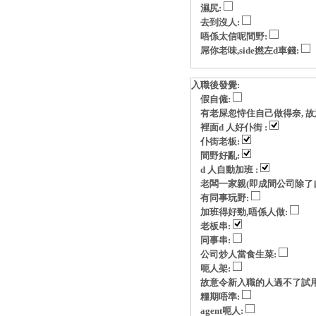
濕尻:
去到沒人:
唔係太信呢間野:
屌你老味,side撚左d車錢:
入職後發覺:
假自僱:
有老屎忽恃住自己做得奈, 故意玩p
裡面d 人好仆街 :
仆街老板:
間野好亂:
d 人自動加班 :
老闆一家親(即成間公司除了自
有同事玩野:
加班得好勁,唔係人做:
老板串:
同事串:
公司炒人當食生菜:
呃人架:
故意令新入職的人過不了試用
糧期唔準:
agent呃人: