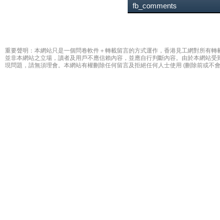
fb_comments
重要聲明：本網站只是一個問卷軟件＋轉載留言的方式運作，香港見工網對所有轉
並非本網站之立場，讀者及用戶不應信賴內容，並應自行判斷內容。由於本網站受
現問題，請無須理會。本網站有權刪除任何留言及拒絕任何人士使用 (刪除前或不