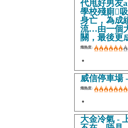
代甩好男友a
學校殘廁
身亡，為成
流…由一個
關，最後更
熾熱度:
威信停車場 - Wi
熾熱度:
大金冷氣 - 上
不在，唔見..