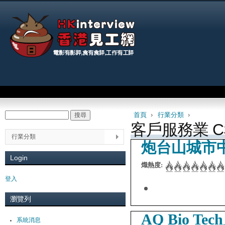
Jum
Main menu
首頁
›
行業分類
›
搜尋
Search form
You are here
客戶服務業 C
行業分類
炮台山城市
Login
熾熱度:
登入
瀏覽列
AQ Bio Te
系統消息