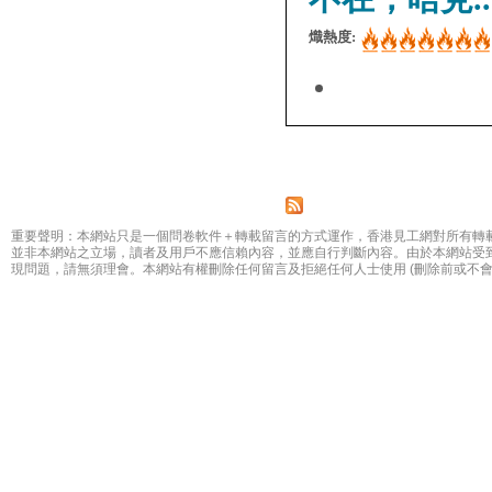
熾熱度:
Pages
重要聲明：本網站只是一個問卷軟件＋轉載留言的方式運作，香港見工網對所有轉
並非本網站之立場，讀者及用戶不應信賴內容，並應自行判斷內容。由於本網站受
現問題，請無須理會。本網站有權刪除任何留言及拒絕任何人士使用 (刪除前或不