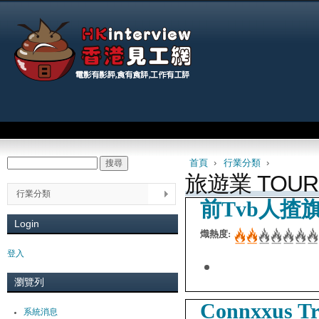
Jum
Main menu
首頁
›
行業分類
›
搜尋
Search form
You are here
旅遊業 TOUR
行業分類
前Tvb人揸
Login
熾熱度:
登入
瀏覽列
Connxxus 
系統消息