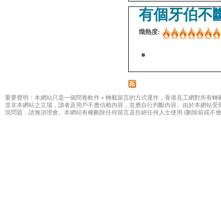
有個牙伯不斷
熾熱度:
重要聲明：本網站只是一個問卷軟件＋轉載留言的方式運作，香港見工網對所有轉
並非本網站之立場，讀者及用戶不應信賴內容，並應自行判斷內容。由於本網站受
現問題，請無須理會。本網站有權刪除任何留言及拒絕任何人士使用 (刪除前或不