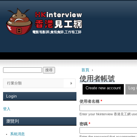
Jum
Main menu
首頁
›
搜尋
Search form
You are here
使用者帳號
行業分類
Create new account
Log 
Primary tabs
Login
使用者名稱
*
登入
Enter your hkinterview 香港見工網 use
瀏覽列
密碼
*
系統消息
Enter the password that accompanies