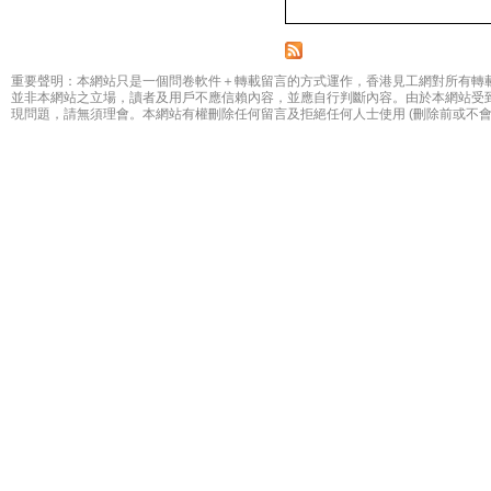
重要聲明：本網站只是一個問卷軟件＋轉載留言的方式運作，香港見工網對所有轉
並非本網站之立場，讀者及用戶不應信賴內容，並應自行判斷內容。由於本網站受
現問題，請無須理會。本網站有權刪除任何留言及拒絕任何人士使用 (刪除前或不