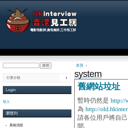
Jum
Main menu
首頁
›
搜尋
Search form
You are here
system
行業分類
舊網站垃址
Login
暫時仍然是
http:/
登入
為
http://old.hkint
瀏覽列
請各位用戶將自己的
間.
系統消息