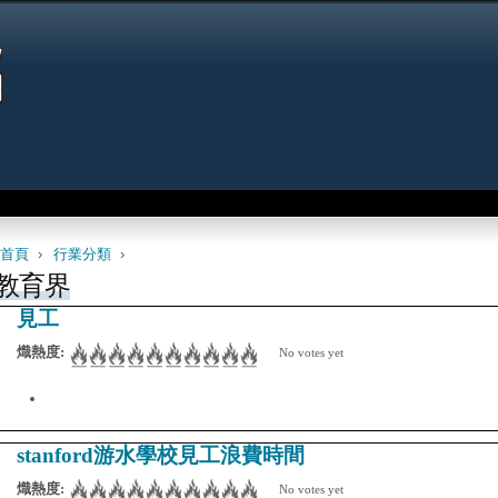
Jump to navigation
首頁
›
行業分類
›
 are here
教育界
見工
熾熱度:
No votes yet
stanford游水學校見工浪費時間
熾熱度:
No votes yet