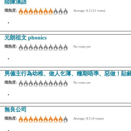
陸陳漢語
熾熱度:
Average:
6.2
(
11
votes)
元朗祖文 phonics
熾熱度:
No votes yet
男僱主行為幼稚、做人乞薄、糧期唔準、惡做！貼
熾熱度:
No votes yet
無良公司
熾熱度:
Average:
8.5
(
4
votes)