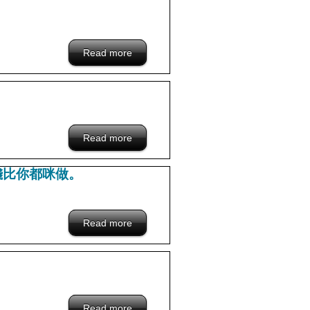
Read more
about /blacklist/seven-hongkong-
company
Read more
about /blacklist/www.jollymind.com.hk-
hongkong-company
錢比你都咪做。
Read more
about /blacklist/321-hongkong-company
Read more
about /blacklist/Kings-hongkong-