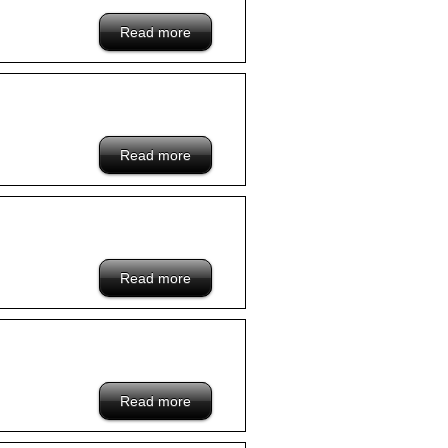
Read more
about
/blacklist/www.stanfordswim.com.hk-
hongkong-company
Read more
about /blacklist/a-hongkong-company
Read more
about /blacklist/000-hongkong-company
Read more
about /blacklist/Aoo-hongkong-company