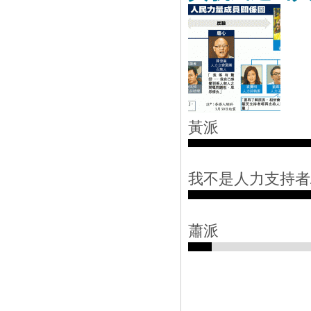
黃派
我不是人力支持者
蕭派