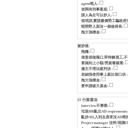
agent呃人:
老闆有刑事案底:
請人為左可以炒人:
假培訓,實請廉價勞工騙政府
呢間野入面沒一個做得長:
拖欠強積金:
被炒後:
拖糧:
借意假做藉口,即時解員工,不
要搞到上小額/勞資審裁署:
僱主不理法庭判決 :
老細指使同事上庭比假口供 
拖欠強積金:
要申請破欠基金:
IT 行業選項:
interview不專業:
垃圾HR亂出AD reqirements
亂抄AD,入到去原來沒AD裡
Project manager 沒料/唔識I