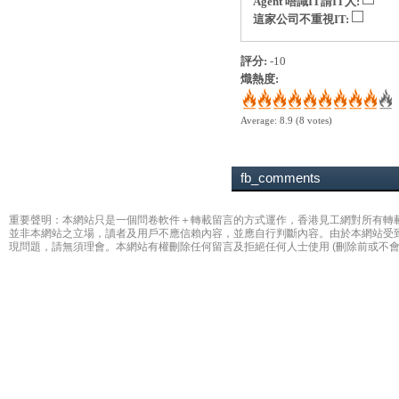
Agent 唔識IT請IT人:
這家公司不重視IT:
評分:
-10
熾熱度:
Average:
8.9
(
8
votes)
fb_comments
重要聲明：本網站只是一個問卷軟件＋轉載留言的方式運作，香港見工網對所有轉
並非本網站之立場，讀者及用戶不應信賴內容，並應自行判斷內容。由於本網站受
現問題，請無須理會。本網站有權刪除任何留言及拒絕任何人士使用 (刪除前或不