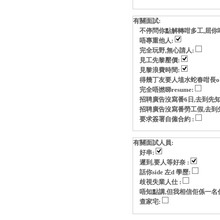
有關面試:
不停問你點解轉咁多工,屈你
唔專重他人:
完全玩野,無心請人:
見工先黎壓價:
見黎浪費時間:
得幾丁友要人埴水蛇春咁長o
完全唔撚睇resume:
招聘廣告沒寫番6日,去到先知
招聘廣告沒寫番勞工假,去到
要求簽署自僱合約 :
有關面試人員:
好串:
遲到,要人等好奈 :
話你side 左d 學歷:
歧視失業人仕 :
唔知點講,但我相信佢係一名
查家宅: