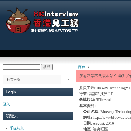
Jum
Main menu
首頁
›
搜尋
Search form
You are here
所有評語不代表本站立場(對於
行業分類
搵員工笨Blueway Technology L
Login
行業:
資訊科技界 I.T.
機構類型:
有限公司
登入
基本資料:
公司名稱:
Blueway Technolo
瀏覽列
網址:
http://www.bluewaytec
日期:
August, 2016
系統消息
地區:
油尖旺區