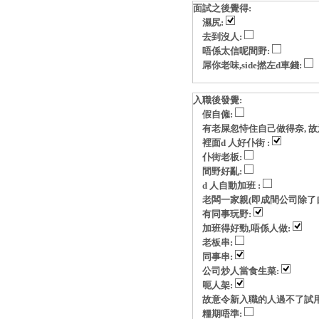
面試之後覺得:
濕尻:
去到沒人:
唔係太信呢間野:
屌你老味,side撚左d車錢:
入職後發覺:
假自僱:
有老屎忽恃住自己做得奈, 故意玩p
裡面d 人好仆街 :
仆街老板:
間野好亂:
d 人自動加班 :
老闆一家親(即成間公司除了自
有同事玩野:
加班得好勁,唔係人做:
老板串:
同事串:
公司炒人當食生菜:
呃人架:
故意令新入職的人過不了試用
糧期唔準: