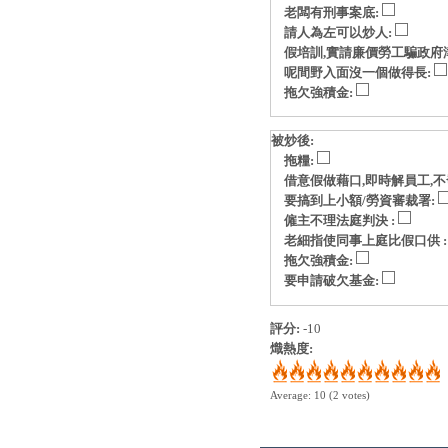
老闆有刑事案底:
請人為左可以炒人:
假培訓,實請廉價勞工騙政府
呢間野入面沒一個做得長:
拖欠強積金:
被炒後:
拖糧:
借意假做藉口,即時解員工,不
要搞到上小額/勞資審裁署:
僱主不理法庭判決 :
老細指使同事上庭比假口供 
拖欠強積金:
要申請破欠基金:
評分:
-10
熾熱度:
Average:
10
(
2
votes)