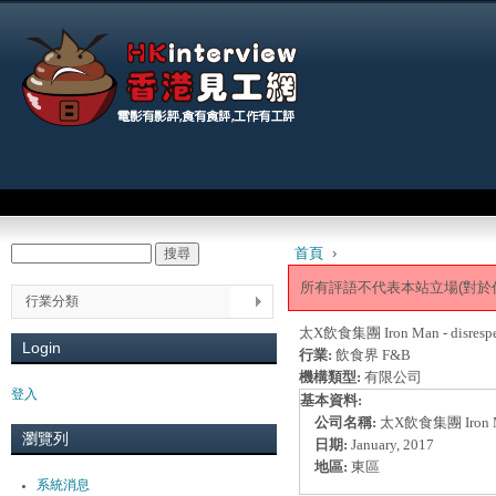
Jum
Main menu
首頁
›
搜尋
Search form
You are here
所有評語不代表本站立場(對於
行業分類
太X飲食集團 Iron Man - disrespe
Login
行業:
飲食界 F&B
機構類型:
有限公司
登入
基本資料:
公司名稱:
太X飲食集團 Iron 
瀏覽列
日期:
January, 2017
地區:
東區
系統消息