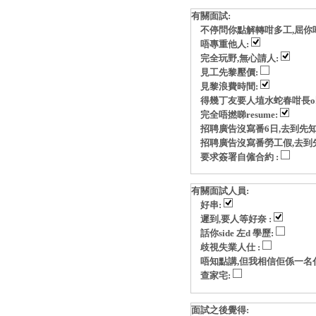
有關面試:
不停問你點解轉咁多工,屈你
唔專重他人:
完全玩野,無心請人:
見工先黎壓價:
見黎浪費時間:
得幾丁友要人埴水蛇春咁長o
完全唔撚睇resume:
招聘廣告沒寫番6日,去到先知
招聘廣告沒寫番勞工假,去到
要求簽署自僱合約 :
有關面試人員:
好串:
遲到,要人等好奈 :
話你side 左d 學歷:
歧視失業人仕 :
唔知點講,但我相信佢係一名
查家宅:
面試之後覺得: