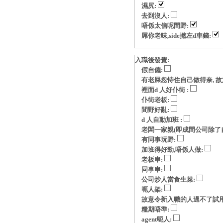
濕尻:
去到沒人:
唔係太信呢間野:
屌你老味,side撚左d車錢:
入職後發覺:
假自僱:
有老屎忽恃住自己做得奈, 故意玩p
裡面d 人好仆街 :
仆街老板:
間野好亂:
d 人自動加班 :
老闆一家親(即成間公司除了自
有同事玩野:
加班得好勁,唔係人做:
老板串:
同事串:
公司炒人當食生菜:
呃人架:
故意令新入職的人過不了試用
糧期唔準:
agent呃人: