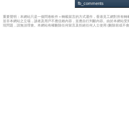
fb_comments
重要聲明：本網站只是一個問卷軟件＋轉載留言的方式運作，香港見工網對所有轉
並非本網站之立場，讀者及用戶不應信賴內容，並應自行判斷內容。由於本網站受
現問題，請無須理會。本網站有權刪除任何留言及拒絕任何人士使用 (刪除前或不