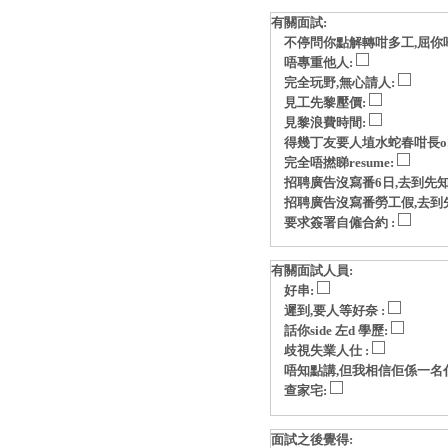
有關面試:
不停問你點解轉咁多工,屈你
唔專重他人:
完全玩野,無心請人:
見工先黎壓價:
見黎浪費時間:
得幾丁友要人埴水蛇春咁長o
完全唔撚睇resume:
招聘廣告沒寫番6日,去到先知
招聘廣告沒寫番勞工假,去到
要求簽署自僱合約 :
有關面試人員:
好串:
遲到,要人等好奈 :
話你side 左d 學歷:
歧視失業人仕 :
唔知點講,但我相信佢係一名
查家宅:
面試之後覺得: