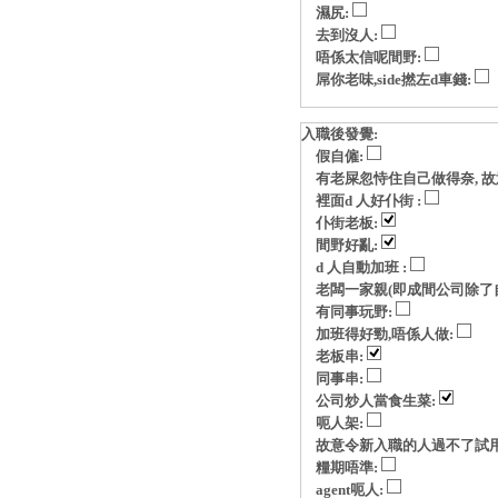
濕尻:
去到沒人:
唔係太信呢間野:
屌你老味,side撚左d車錢:
入職後發覺:
假自僱:
有老屎忽恃住自己做得奈, 故意玩p
裡面d 人好仆街 :
仆街老板:
間野好亂:
d 人自動加班 :
老闆一家親(即成間公司除了自
有同事玩野:
加班得好勁,唔係人做:
老板串:
同事串:
公司炒人當食生菜:
呃人架:
故意令新入職的人過不了試用
糧期唔準:
agent呃人: