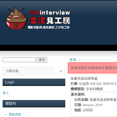
Jum
Main menu
首頁
›
搜尋
Search form
You are here
所有評語不代表本站立場(對於
行業分類
衞慶祥議員辦事處
Login
行業:
社福界 SOCIAL SERVICE
機構類型:
非牟利機構
登入
基本資料:
公司名稱:
衞慶祥議員辦事處
瀏覽列
日期:
January, 2019
地區:
沙田區
系統消息