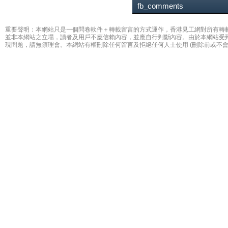
fb_comments
重要聲明：本網站只是一個問卷軟件＋轉載留言的方式運作，香港見工網對所有轉
並非本網站之立場，讀者及用戶不應信賴內容，並應自行判斷內容。由於本網站受
現問題，請無須理會。本網站有權刪除任何留言及拒絕任何人士使用 (刪除前或不