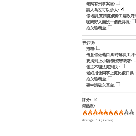
老闆有刑事案底:
請人為左可以炒人:
假培訓,實請廉價勞工騙政府
呢間野入面沒一個做得長:
拖欠強積金:
被炒後:
拖糧:
借意假做藉口,即時解員工,不
要搞到上小額/勞資審裁署:
僱主不理法庭判決 :
老細指使同事上庭比假口供 
拖欠強積金:
要申請破欠基金:
評分:
-10
熾熱度:
Average:
7.3
(
3
votes)