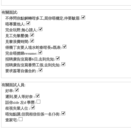
有關面試:
不停問你點解轉咁多工,屈你唔穩定,仲要皺眉:
唔專重他人:
完全玩野,無心請人:
見工先黎壓價:
見黎浪費時間:
得幾丁友要人埴水蛇春咁長o既表:
完全唔撚睇resume:
招聘廣告沒寫番6日,去到先知:
招聘廣告沒寫番勞工假,去到先知:
要求簽署自僱合約 :
有關面試人員:
好串:
遲到,要人等好奈 :
話你side 左d 學歷:
歧視失業人仕 :
唔知點講,但我相信佢係一名仆街:
查家宅: