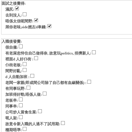
面試之後覺得:
濕尻:
去到沒人:
唔係太信呢間野:
屌你老味,side撚左d車錢:
入職後發覺:
假自僱:
有老屎忽恃住自己做得奈, 故意玩politics, 排擠新人:
裡面d 人好仆街 :
仆街老板:
間野好亂:
d 人自動加班 :
老闆一家親(即成間公司除了自己都有血緣關係) :
有同事玩野:
加班得好勁,唔係人做:
老板串:
同事串:
公司炒人當食生菜:
呃人架:
故意令新入職的人過不了試用期:
糧期唔準: