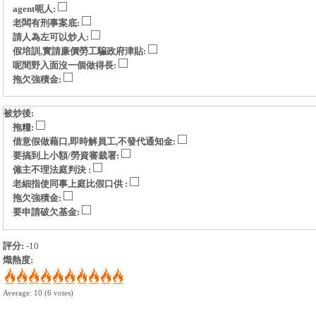
agent呃人:
老闆有刑事案底:
請人為左可以炒人:
假培訓,實請廉價勞工騙政府津貼:
呢間野入面沒一個做得長:
拖欠強積金:
被炒後:
拖糧:
借意假做藉口,即時解員工,不發代通知金:
要搞到上小額/勞資審裁署:
僱主不理法庭判決 :
老細指使同事上庭比假口供 :
拖欠強積金:
要申請破欠基金:
評分:
-10
熾熱度:
Average:
10
(
6
votes)