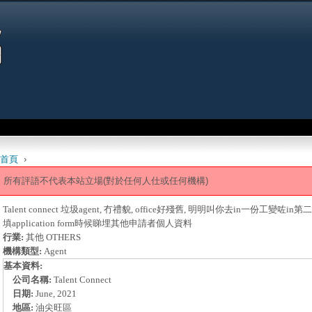
Jump to navigation
首頁
›
 are here
所有評語不代表本站立場(對於任何人仕或任何機構)
Talent connect 垃圾agent, 冇禮貌, office好殘舊, 明明叫你去in一份工變咗in第二
填application form時候睇埋其他申請者個人資料
行業:
其他 OTHERS
機構類型:
Agent
基本資料:
公司名稱:
Talent Connect
日期:
June, 2021
地區:
油尖旺區