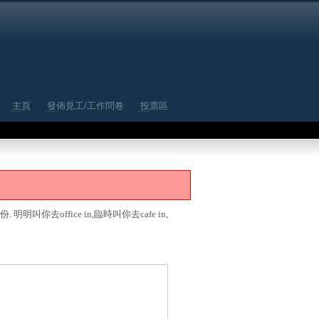
主頁
發佈見工/工作問卷
投票區
份. 明明叫你去office in,臨時叫你去cafe in,