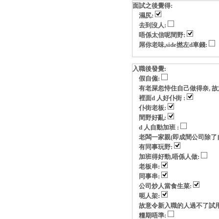
面試之後覺得:
濕尻:
去到沒人:
唔係太信呢間野:
屌你老味,side撚左d車錢:
入職後發覺:
假自僱:
有老屎忽恃住自己做得奈, 故意玩p
裡面d 人好仆街 :
仆街老板:
間野好亂:
d 人自動加班 :
老闆一家親(即成間公司除了自
有同事玩野:
加班得好勁,唔係人做:
老板串:
同事串:
公司炒人當食生菜:
呃人架:
故意令新入職的人過不了試用
糧期唔準: