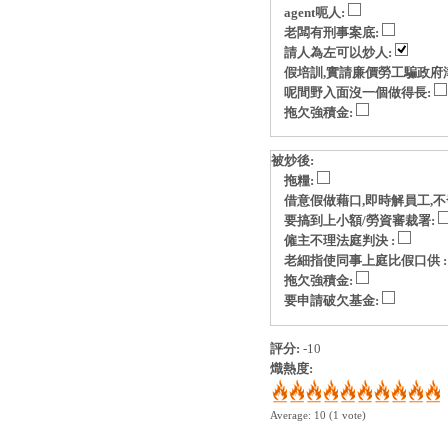
agent呃人:
老闆有刑事案底:
請人為左可以炒人:
假培訓,實請廉價勞工騙政府
呢間野入面沒一個做得長:
拖欠強積金:
被炒後:
拖糧:
借意假做藉口,即時解員工,不
要搞到上小額/勞資審裁署:
僱主不理法庭判決 :
老細指使同事上庭比假口供 
拖欠強積金:
要申請破欠基金:
評分:
-10
熾熱度:
Average:
10
(
1
vote)