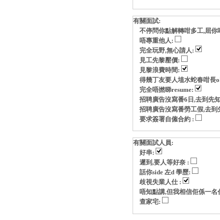
有關面試:
不停問你點解轉咁多工,屈你
唔專重他人:
完全玩野,無心請人:
見工先黎壓價:
見黎浪費時間:
得幾丁友要人埴水蛇春咁長o
完全唔撚睇resume:
招聘廣告沒寫番6日,去到先知
招聘廣告沒寫番勞工假,去到
要求簽署自僱合約 :
有關面試人員:
好串:
遲到,要人等好奈 :
話你side 左d 學歷:
歧視失業人仕 :
唔知點講,但我相信佢係一名
查家宅: