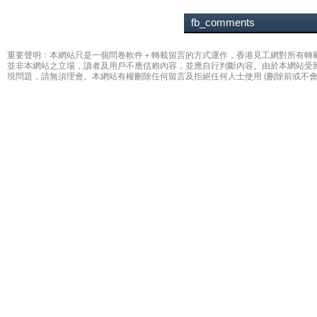
fb_comments
重要聲明：本網站只是一個問卷軟件＋轉載留言的方式運作，香港見工網對所有轉
並非本網站之立場，讀者及用戶不應信賴內容，並應自行判斷內容。由於本網站受
現問題，請無須理會。本網站有權刪除任何留言及拒絕任何人士使用 (刪除前或不