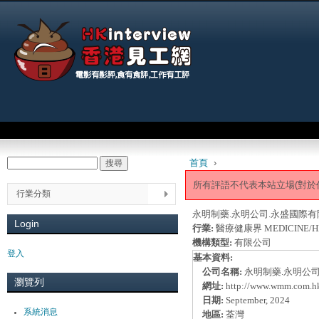
Jum
Main menu
首頁
›
搜尋
Search form
You are here
所有評語不代表本站立場(對於
行業分類
永明制藥.永明公司.永盛國際
Login
行業:
醫療健康界 MEDICINE/H
機構類型:
有限公司
登入
基本資料:
公司名稱:
永明制藥.永明公
瀏覽列
網址:
http://www.wmm.com.h
日期:
September, 2024
系統消息
地區:
荃灣